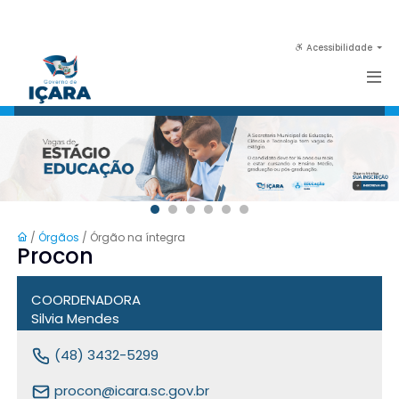
Acessibilidade
/
Órgãos
/ Órgão na íntegra
Procon
COORDENADORA
Silvia Mendes
(48) 3432-5299
procon@icara.sc.gov.br