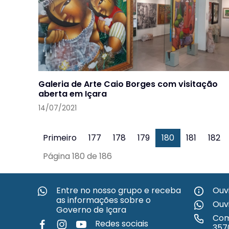
Galeria de Arte Caio Borges com visitação
aberta em Içara
14/07/2021
Primeiro
177
178
179
180
181
182
Página 180 de 186
Entre no nosso grupo e receba
Ouv
as informações sobre o
Ouv
Governo de Içara
Com
Redes sociais
357