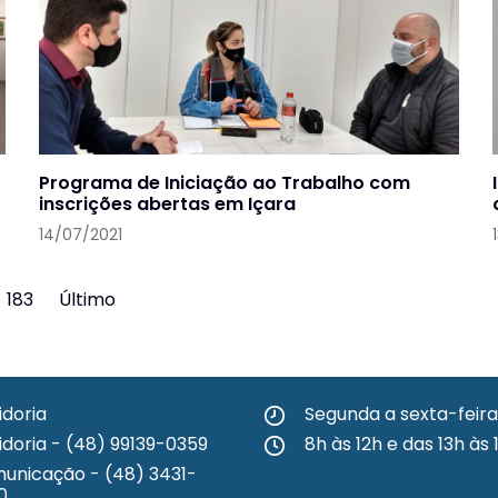
Programa de Iniciação ao Trabalho com
inscrições abertas em Içara
14/07/2021
183
Último
idoria
Segunda a sexta-feira
idoria - (48) 99139-0359
8h às 12h e das 13h às 
unicação - (48) 3431-
0